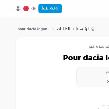
انشر طلباً
الرئيسية
الطلبات
pour dacia logan
ُشر
منذ 6 أشهر
pour dacia 
قع
ة