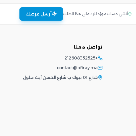
أرسل عرضك
أنشئ حساب مورّد للرد على هذا الطلب
تواصل معنا
+212608352525
contact@afiray.ma
شارع 01 بيوك ب شارع الحسن أيت ملول