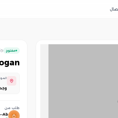
تصال
مفتوح
ن
logan
المو
وجد
طلب من
Ab••••••••