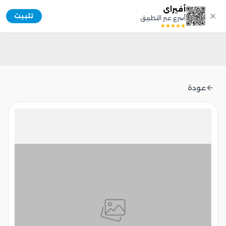
أفيراي
Afiray
تثبيت
أسرع عبر التطبيق
عودة