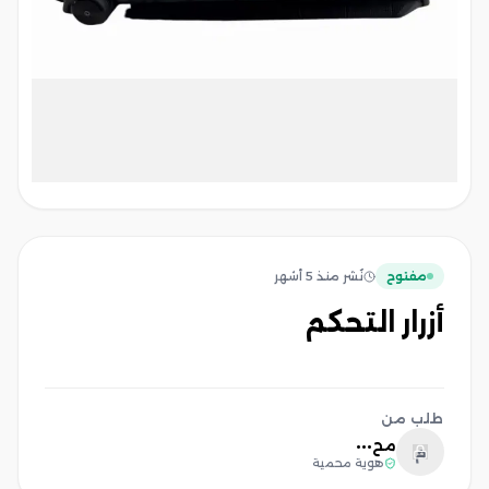
مفتوح
نُشر
منذ 5 أشهر
أزرار التحكم
طلب من
مح•••
م
هوية محمية