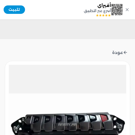
أفيراي
Afiray
تثبيت
أسرع عبر التطبيق
عودة