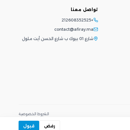
تواصل معنا
+212608352525
contact@afiray.ma
شارع 01 بيوك ب شارع الحسن أيت ملول
الشروط
·
الخصوصية
رفض
قبول