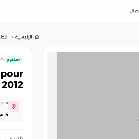
تصال
الرئيسية
الطل
مفتوح
ن
 2012
المو
فا
طلب من