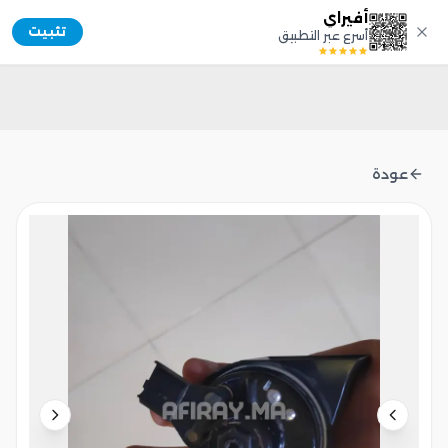
أفيراي
Afiray
تثبيت
أسرع عبر التطبيق
عودة