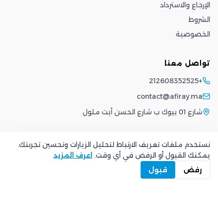
الإرجاع والاسترداد
الشروط
الخصوصية
تواصل معنا
+212608352525
contact@afiray.ma
شارع 01 بيوك ب شارع الحسن أيت ملول
نستخدم ملفات تعريف الارتباط لتحليل الزيارات وتحسين تجربتك.
يمكنك القبول أو الرفض في أي وقت.
اعرف المزيد
الشروط
·
الخصوصية
©
2026
Afiray
.
جميع الحقوق محفوظة.
رفض
قبول