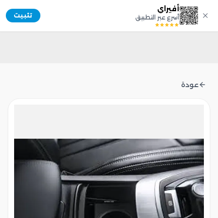
أفيراي
Afiray
تثبيت
أسرع عبر التطبيق
عودة