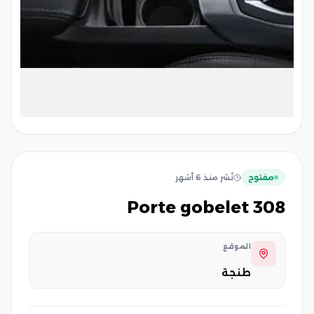
مفتوح
نُشر
منذ 6 أشهر
porte gobelet 308
الموقع
طنجة