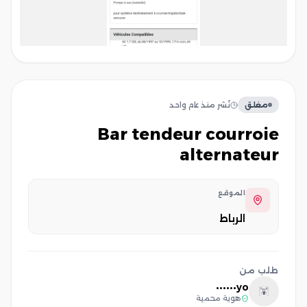
مغلق
نُشر
منذ عام واحد
bar tendeur courroie
alternateur
الموقع
الرباط
طلب من
yo••••••
Y
هوية محمية