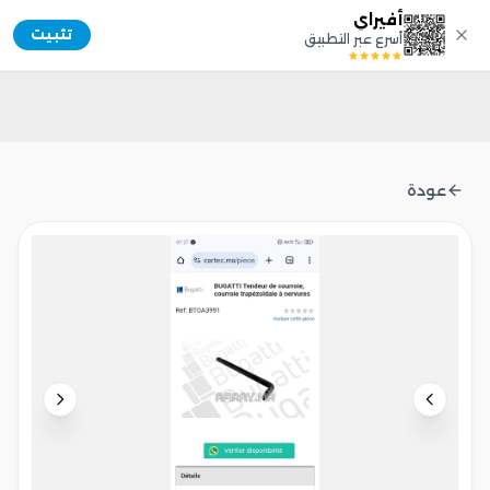
أفيراي
Afiray
تثبيت
أسرع عبر التطبيق
عودة