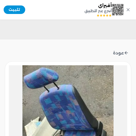
أفيراي
Afiray
تثبيت
أسرع عبر التطبيق
عودة