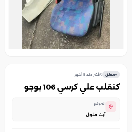
مغلق
نُشر
منذ 8 أشهر
كنقلب علي كرسي 106 بوجو
الموقع
آيت ملول