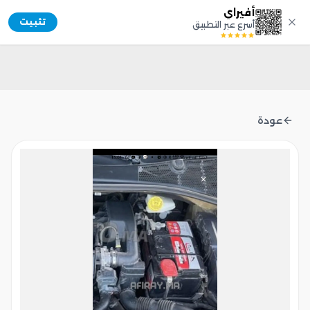
أفيراي
Afiray
تثبيت
أسرع عبر التطبيق
عودة