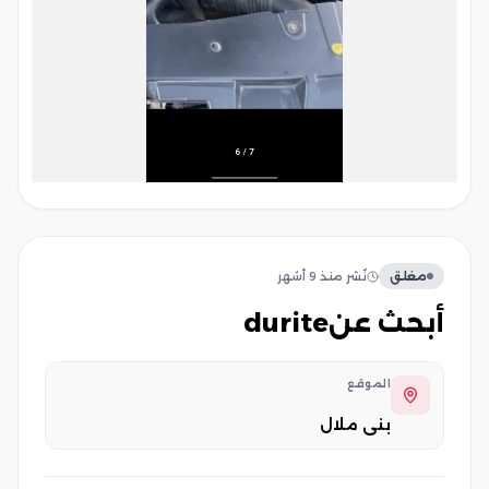
مغلق
نُشر
منذ 9 أشهر
أبحث عنdurite
الموقع
بني ملال‎