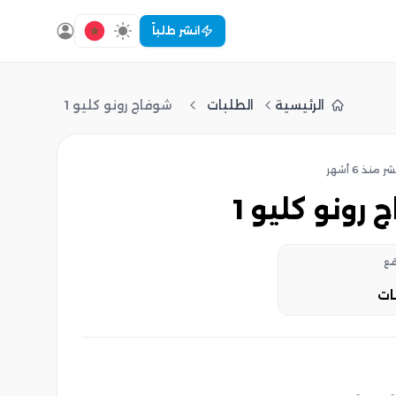
انشر طلباً
الرئيسية
الطلبات
شوفاج رونو كليو 1
ُشر
منذ 6 أشهر
ج رونو كليو 1
قع
ات‎