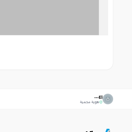
El•••
هوية محمية