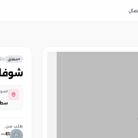
تصال
مغلق
ن
شوفا
المو
سط
طلب من
El•••