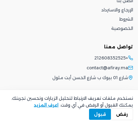
اتصل بنا
الإرجاع والاسترداد
الشروط
الخصوصية
تواصل معنا
+212608352525
contact@afiray.ma
شارع 01 بيوك ب شارع الحسن أيت ملول
نستخدم ملفات تعريف الارتباط لتحليل الزيارات وتحسين تجربتك.
يمكنك القبول أو الرفض في أي وقت.
اعرف المزيد
الشروط
·
الخصوصية
©
2026
Afiray
.
جميع الحقوق محفوظة.
رفض
قبول