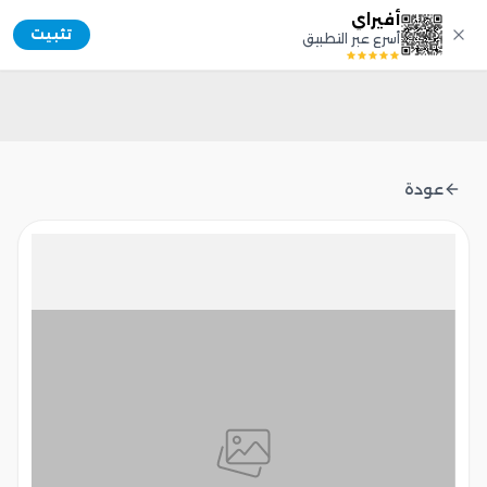
أفيراي
Afiray
تثبيت
أسرع عبر التطبيق
عودة