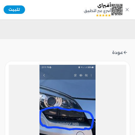
أفيراي
Afiray
تثبيت
أسرع عبر التطبيق
عودة