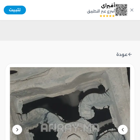
أفيراي
Afiray
تثبيت
أسرع عبر التطبيق
عودة