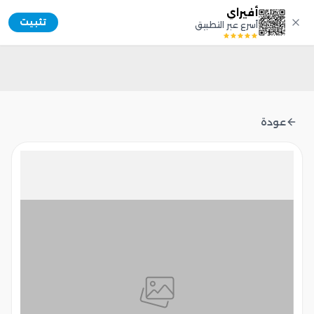
أفيراي
Afiray
تثبيت
أسرع عبر التطبيق
عودة