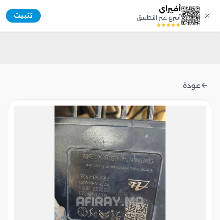
أفيراي
Afiray
تثبيت
أسرع عبر التطبيق
عودة