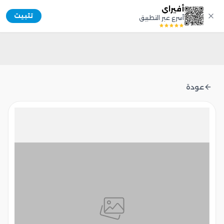
أفيراي
Afiray
تثبيت
أسرع عبر التطبيق
عودة