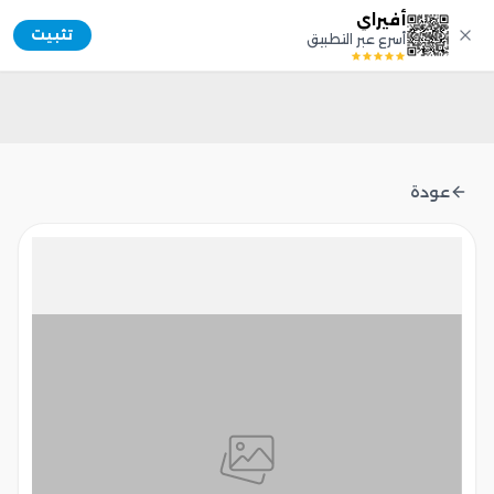
أفيراي
Afiray
تثبيت
أسرع عبر التطبيق
عودة