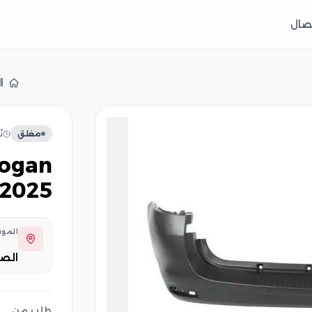
تصال
ا
مغلق
ن
2025
المو
الص
طلب من