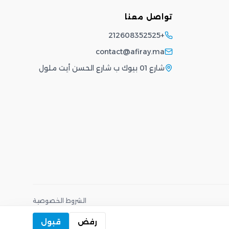
تواصل معنا
+212608352525
contact@afiray.ma
شارع 01 بيوك ب شارع الحسن أيت ملول
الشروط
·
الخصوصية
رفض
قبول