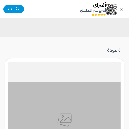
أفيراي
Afiray
تثبيت
أسرع عبر التطبيق
عودة