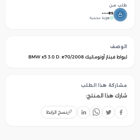
طلب من
es••••
هوية محمية
الوصف
لبواط فيتاز أوتوماتيك BMW x5 3.0 D. e70/2008
مشاركة هذا الطلب
شارك هذا المنتج
:
نسخ الرابط