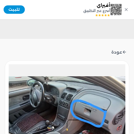
أفيراي
Afiray
تثبيت
أسرع عبر التطبيق
عودة