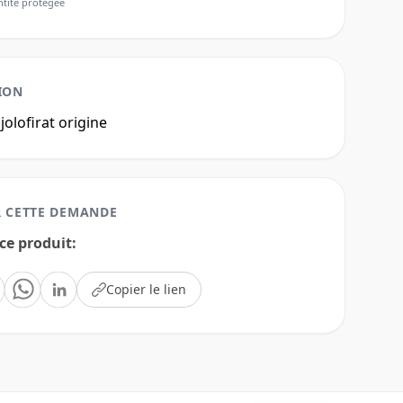
ntité protégée
ION
 jolofirat origine 
 CETTE DEMANDE
ce produit
:
Copier le lien