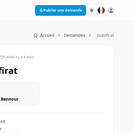
Publier une demande
Accueil
Demandes
Golofirat
Publiée
il y a 9 mois
firat
di Bennour
PAR
•