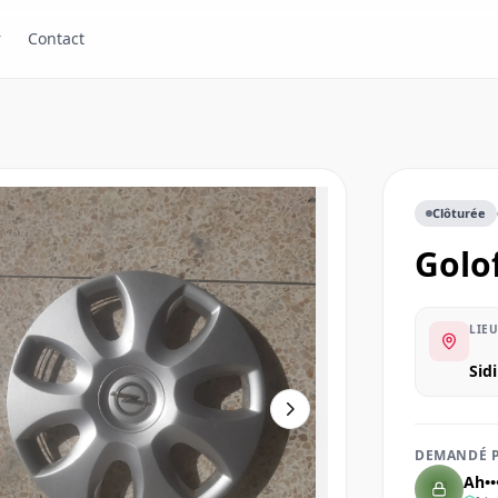
r
Contact
Clôturée
Golo
LIEU
Si
DEMANDÉ 
Ah••