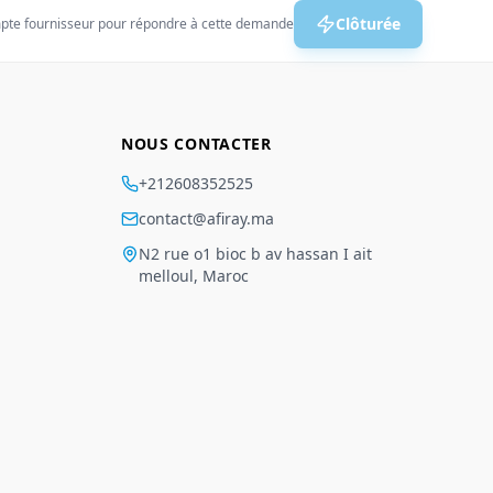
Clôturée
pte fournisseur pour répondre à cette demande
NOUS CONTACTER
+212608352525
contact@afiray.ma
N2 rue o1 bioc b av hassan I ait
melloul, Maroc