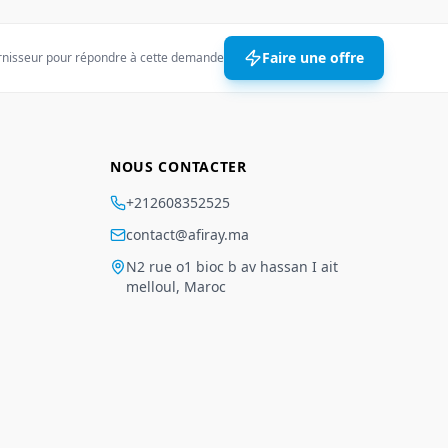
Faire une offre
rnisseur pour répondre à cette demande
NOUS CONTACTER
+212608352525
contact@afiray.ma
N2 rue o1 bioc b av hassan I ait
melloul, Maroc