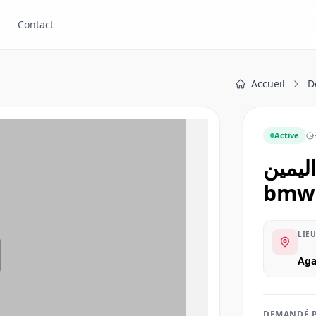
r
Contact
Accueil
D
Active
bmw 
LIEU
Ag
DEMANDÉ 