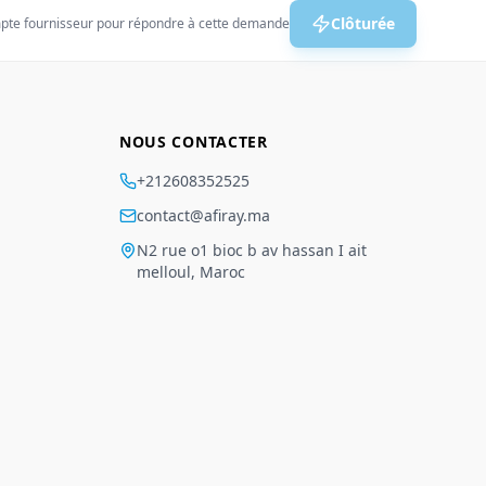
Clôturée
pte fournisseur pour répondre à cette demande
NOUS CONTACTER
+212608352525
contact@afiray.ma
N2 rue o1 bioc b av hassan I ait
melloul, Maroc