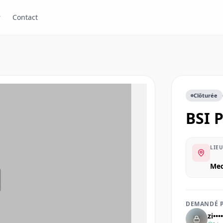
r
Contact
Clôturée
BSI
LIEU
M
DEMANDÉ 
zi••••