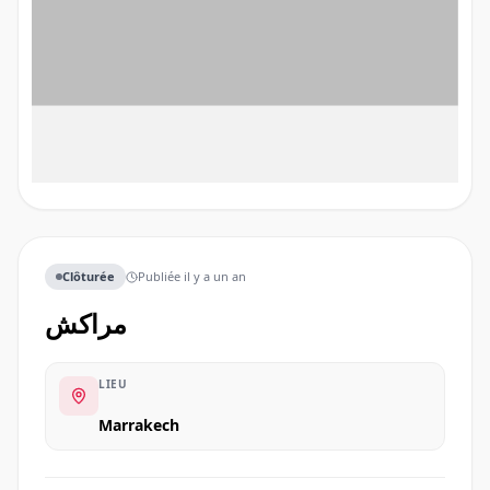
Clôturée
Publiée
il y a un an
مراكش
LIEU
Marrakech