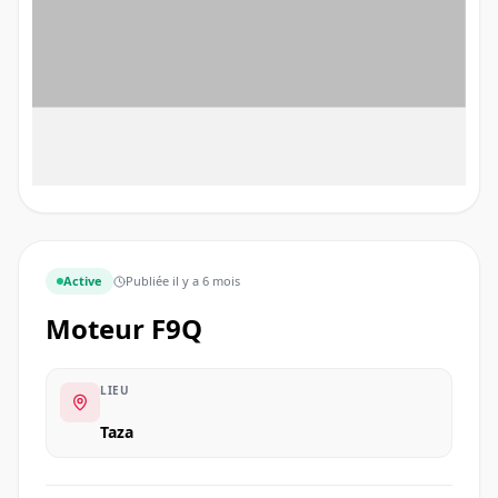
Active
Publiée
il y a 6 mois
moteur F9Q
LIEU
Taza