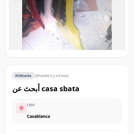
Clôturée
Publiée
il y a 9 mois
أبحث عن casa sbata
LIEU
Casablanca